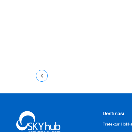
Merupakan salah satu destinamsi wisata terbaru di Hokkaid
Maret 2023 serta memiliki area yang sangat luas, berlokasi 
Read More
Destinasi
Prefektur Hokk