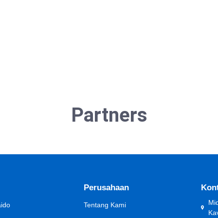
o. Hokkaido Ballpark F Village, dibuka pada bulan
di F Village, Kitahiroshima, Hokkaido. Hokkaido...
Partners
Perusahaan
Kon
Mid
aido
Tentang Kami
Ka