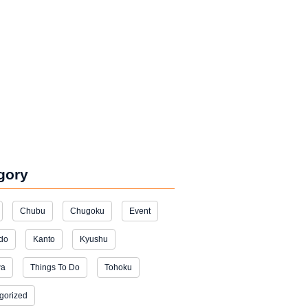
gory
Chubu
Chugoku
Event
do
Kanto
Kyushu
wa
Things To Do
Tohoku
gorized