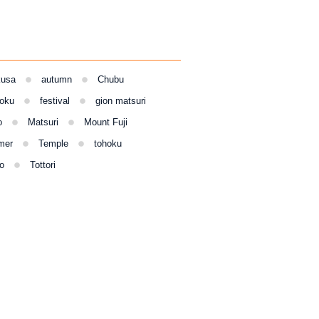
kusa
autumn
Chubu
oku
festival
gion matsuri
o
Matsuri
Mount Fuji
mer
Temple
tohoku
o
Tottori