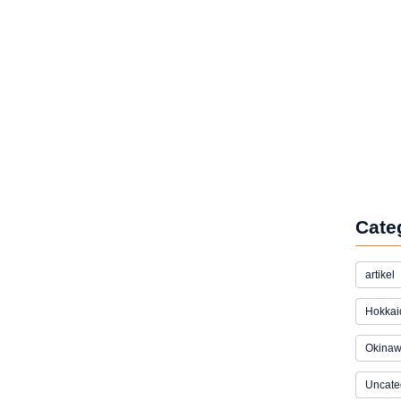
Cate
artikel
Hokkai
Okina
Uncate