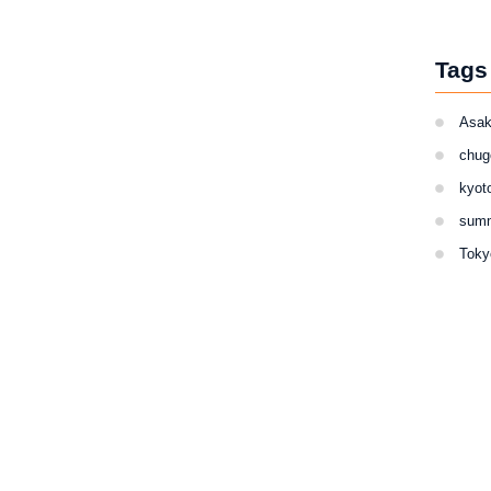
Tags
Asa
chug
kyot
g ada di Jepang. Bukit Pasir Tottori menyuguhkan
sum
ain Sandboarding & Sand Sledding. Jangan khawatir
Toky