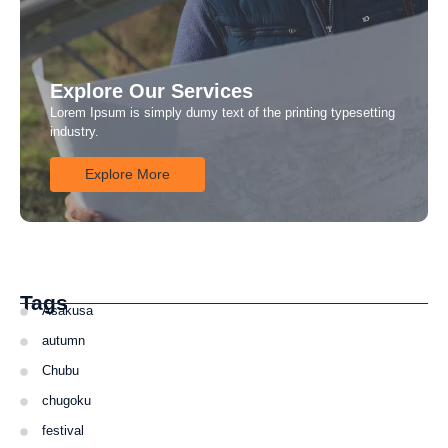
Explore Our Services
Lorem Ipsum is simply dumy text of the printing typesetting
industry.
Explore More
Tags
Asakusa
autumn
Chubu
chugoku
festival