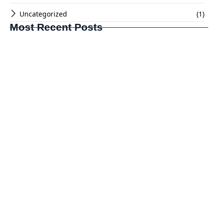
Uncategorized
(1)
Most Recent Posts
10 Tempat Wisata Paling Populer Di Aomori Yang Wajib
Dikunjungi!