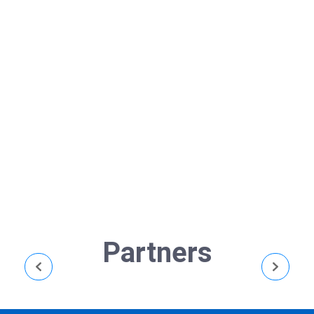
Asakusa
May 27, 2024
/
Asakusa adalah salah satu distrik di Tokyo yang
ramai dikunjungi. Tidak jarang para pengunjung
yang pertama kali ke Jepang pasti mengunjungi
Asakusa. Di sini kamu dapat merasakan perpaduan
nuansa zaman...
Read More
Partners