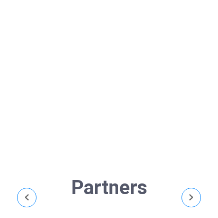
Festival Kyoto Gion Matsuri (祇園祭)
April 26, 2024
/
Di tengah hiruk pikuk musim panas di Jepang, Gion
Matsuri hadir sebagai festival tradisional yang
penuh warna dan semarak. Diadakan di kota
bersejarah Kyoto, festival ini merupakan salah satu
festival...
Read More
Partners