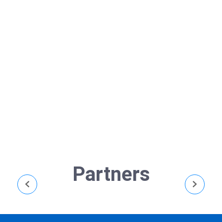
Festival Shan-Shan
May 28, 2024
/
Festival Shan Shan merupakan festival terbesar
dan populer di Prefektur Tottori, diselenggarakan
pada saat musim panas mulai tanggal 13 sampai
dengan 15 Agustus setiap tahunnya. Festival ini
adalah bagian dari...
Read More
Partners