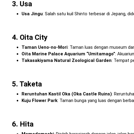
3. Usa
Usa Jingu
: Salah satu kuil Shinto terbesar di Jepang, d
4. Oita City
Taman Ueno-no-Mori
: Taman luas dengan museum dan
Oita Marine Palace Aquarium “Umitamago”
: Akuariu
Takasakiyama Natural Zoological Garden
: Tempat pe
5. Taketa
Reruntuhan Kastil Oka (Oka Castle Ruins)
: Reruntuh
Kuju Flower Park
: Taman bunga yang luas dengan berb
6. Hita
Mamedamachi
: Distrik bersejarah dengan jalan-jalan