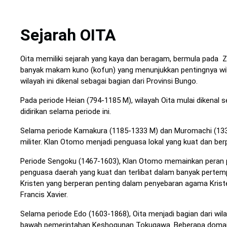
Sejarah OITA
Oita memiliki sejarah yang kaya dan beragam, bermula pada 
banyak makam kuno (kofun) yang menunjukkan pentingnya wil
wilayah ini dikenal sebagai bagian dari Provinsi Bungo.
Pada periode Heian (794-1185 M), wilayah Oita mulai dikenal
didirikan selama periode ini.
Selama periode Kamakura (1185-1333 M) dan Muromachi (1336
militer. Klan Otomo menjadi penguasa lokal yang kuat dan ber
Periode Sengoku (1467-1603), Klan Otomo memainkan peran p
penguasa daerah yang kuat dan terlibat dalam banyak pertem
Kristen yang berperan penting dalam penyebaran agama Kriste
Francis Xavier.
Selama periode Edo (1603-1868), Oita menjadi bagian dari wila
bawah pemerintahan Keshogunan Tokugawa. Beberapa domain p