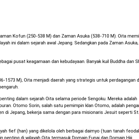
Zaman Kofun (250-538 M) dan Zaman Asuka (538-710 M). Oita memil
ayah ini dalam sejarah awal Jepang. Sedangkan pada Zaman Asuka,
 sebagai pusat keagamaan dan kebudayaan. Banyak kuil Buddha dan S
-1573 M), Oita menjadi daerah yang strategis untuk perdagangan 
pengaruh.
enting dalam sejarah Oita selama periode Sengoku. Mereka adalah
puran. Otomo Sorin, salah satu pemimpin klan Otomo, adalah penga
n di Jepang, bekerja sama dengan para misionaris Jesuit seperti St
yah fief (han) yang dikelola oleh berbagai daimyo (tuan tanah feodal
enting di wilayah Oita termasuk Domain Funai dan Domain Hiji.