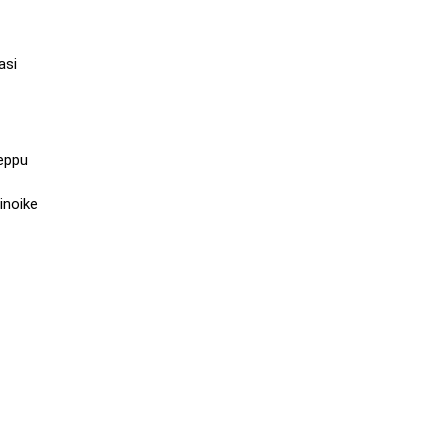
asi
Beppu
inoike