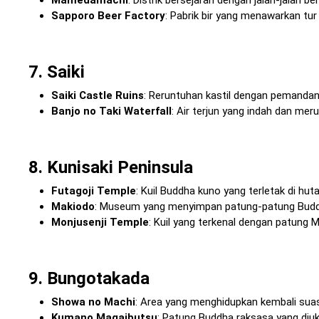
Sapporo Beer Factory
: Pabrik bir yang menawarkan tur 
7. Saiki
Saiki Castle Ruins
: Reruntuhan kastil dengan pemandang
Banjo no Taki Waterfall
: Air terjun yang indah dan mer
8. Kunisaki Peninsula
Futagoji Temple
: Kuil Buddha kuno yang terletak di hu
Makiodo
: Museum yang menyimpan patung-patung Buddha
Monjusenji Temple
: Kuil yang terkenal dengan patung
9. Bungotakada
Showa no Machi
: Area yang menghidupkan kembali sua
Kumano Magaibutsu
: Patung Buddha raksasa yang diuki