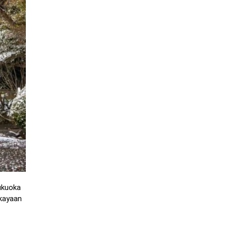
ukuoka
ekayaan