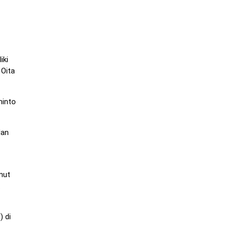
iki
 Oita
hinto
dan
nut
.
) di