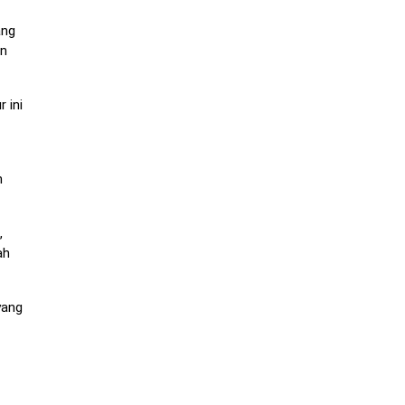
ang
an
 ini
n
,
ah
yang