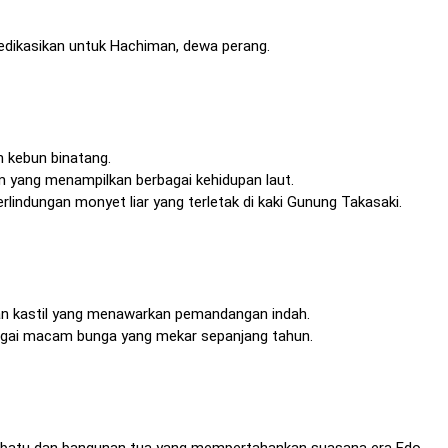
idedikasikan untuk Hachiman, dewa perang.
 kebun binatang.
m yang menampilkan berbagai kehidupan laut.
rlindungan monyet liar yang terletak di kaki Gunung Takasaki.
an kastil yang menawarkan pemandangan indah.
agai macam bunga yang mekar sepanjang tahun.
 berbatu dan bangunan tua yang mempertahankan suasana era Edo.