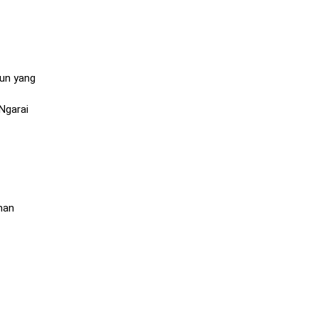
jun yang
Ngarai
man