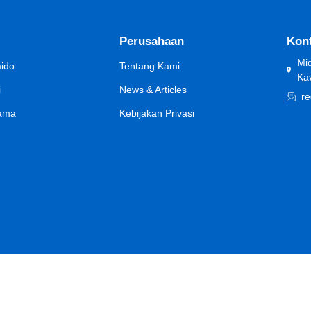
Perusahaan
Kon
Mid
aido
Tentang Kami
Ka
i
News & Articles
r
yama
Kebijakan Privasi