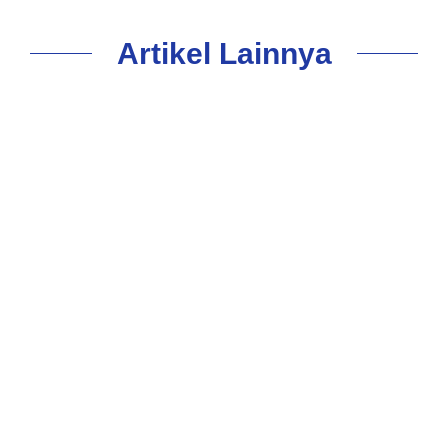
Artikel Lainnya
10 Tempat Wisata Paling Populer Di
Aomori Yang Wajib Dikunjungi!