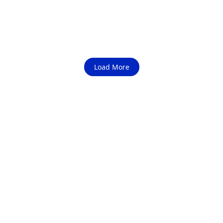
Hokkaido dikenal bukan hanya karena alamnya yang
indah, tetapi juga sebagai salah satu surga kuliner di
Jepang. Mulai dari ramen...
Read More
Load More