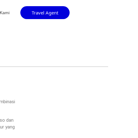
Travel Agent
 Kami
ombinasi
oso dan
tur yang