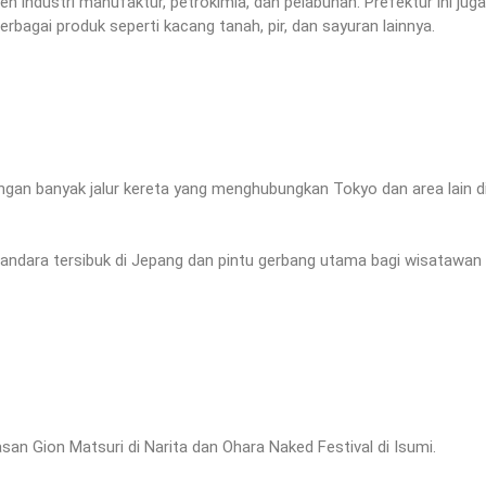
h industri manufaktur, petrokimia, dan pelabuhan. Prefektur ini juga
rbagai produk seperti kacang tanah, pir, dan sayuran lainnya.
dengan banyak jalur kereta yang menghubungkan Tokyo dan area lain d
 bandara tersibuk di Jepang dan pintu gerbang utama bagi wisatawan
tasan Gion Matsuri di Narita dan Ohara Naked Festival di Isumi.