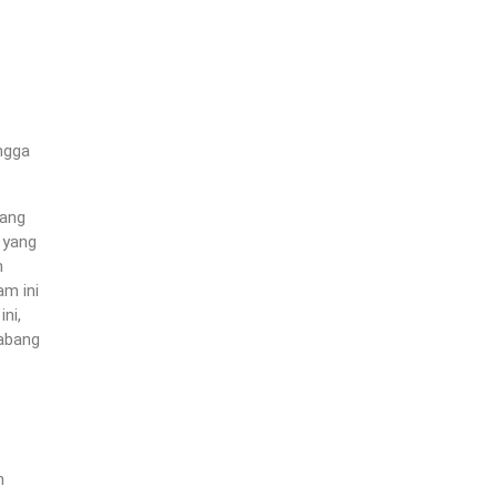
ngga
bang
 yang
n
m ini
ni,
cabang
s
n