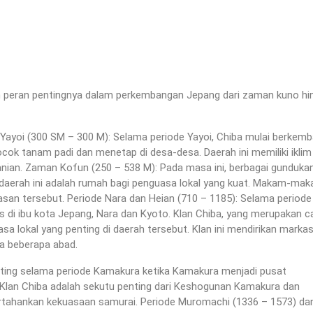
n peran pentingnya dalam perkembangan Jepang dari zaman kuno hi
yoi (300 SM – 300 M): Selama periode Yayoi, Chiba mulai berkem
cok tanam padi dan menetap di desa-desa. Daerah ini memiliki iklim
nian. Zaman Kofun (250 – 538 M): Pada masa ini, berbagai gunduka
aerah ini adalah rumah bagi penguasa lokal yang kuat. Makam-maka
an tersebut. Periode Nara dan Heian (710 – 1185): Selama periode i
is di ibu kota Jepang, Nara dan Kyoto. Klan Chiba, yang merupakan 
sa lokal yang penting di daerah tersebut. Klan ini mendirikan marka
a beberapa abad.
ting selama periode Kamakura ketika Kamakura menjadi pusat
 Klan Chiba adalah sekutu penting dari Keshogunan Kamakura dan
tahankan kekuasaan samurai. Periode Muromachi (1336 – 1573) da