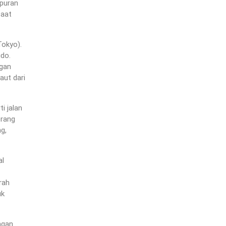
mpuran
saat
Tokyo).
ido.
ngan
aut dari
i jalan
erang
g,
al
rah
uk
ngan