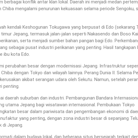
am berbagai konflik antar klan lokal. Daerah ini menjadi medan perte
an Chiba mengalami penurunan kekuasaan selama periode Sengoku, 
bawah kendali Keshogunan Tokugawa yang berpusat di Edo (sekarang 
h timur Jepang, termasuk jalan-jalan seperti Nakasendo dan Boso Ka
 perikanan, serta menjadi sumber bahan pangan bagi Edo. Perkemba
ang sebagai pusat industri perikanan yang penting. Hasil tangkapan l
e ibu kota Edo.
ami perubahan besar dengan modernisasi Jepang. Infrastruktur sepert
 Chiba dengan Tokyo dan wilayah lainnya. Perang Dunia II: Selama P
 kerusakan akibat serangan udara oleh Sekutu. Namun, setelah peran
i penting.
i daerah suburban dan industri. Pembangunan Bandara Internasion
bang utama Jepang bagi wisatawan internasional. Pembukaan Tokyo
ingkatan besar dalam pariwisata dan pengembangan ekonomi di dae
anufaktur yang penting, dengan zona industri besar di sepanjang Tel
k di Jepang.
mati dalam budaya lokal, dan beberapa situs bersejarah terkait de