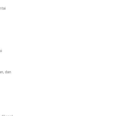
ntai
si
an, dan