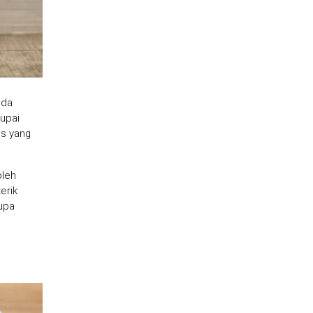
eda
rupai
is yang
oleh
erik
rupa