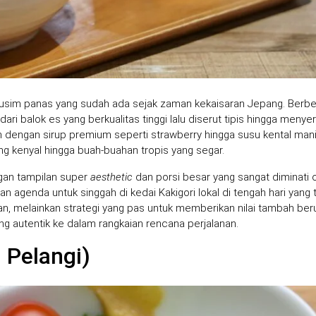
 musim panas yang sudah ada sejak zaman kekaisaran Jepang. Berb
ari balok es yang berkualitas tinggi lalu diserut tipis hingga menye
ram dengan sirup premium seperti strawberry hingga susu kental man
g kenyal hingga buah-buahan tropis yang segar.
ngan tampilan super
aesthetic
dan porsi besar yang sangat diminati 
agenda untuk singgah di kedai Kakigori lokal di tengah hari yang t
lan, melainkan strategi yang pas untuk memberikan nilai tambah be
ang autentik ke dalam rangkaian rencana perjalanan.
 Pelangi)