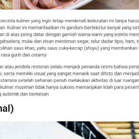
pecinta kuliner yang ingin tetap menikmati kelezatan mi tanpa haru
ari. Kuliner ini memanfaatkan mi gandum bertekstur kenyal yang se
an di atas piring datar dengan
garnish
warna-warni yang
estetis
meny
selera, mulai dari irisan mentimun segar, telur dadar tipis, ham, 
ilihan saus khas, yaitu saus cuka-kecap (
shoyu
) yang memberikan 
 rasa gurih dan
creamy
.
n atau jendela restoran selalu menjadi penanda resmi bahwa per
si, serta memiliki visual yang sangat menarik saat difoto dan menja
tamina setelah seharian penuh melakukan aktivitas di luar ruangan
kuliner musiman tidak hanya sukses memanjakan lidah para pesert
g autentik dan berkesan.
nal)