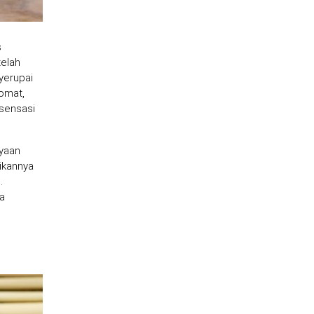
s
telah
erupai
tomat,
sensasi
ayaan
dikannya
.
a