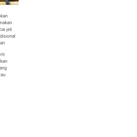
okan
unakan
i jeli
disional
an.
rti
kan
yang
tau